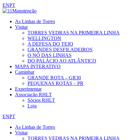
EN
PT
As Linhas de Torres
Visitar
TORRES VEDRAS NA PRIMEIRA LINHA
WELLINGTON
A DEFESA DO TEJO
GRANDES DESFILADEIROS
O NÓ DAS LINHAS
DO PALÁCIO AO ATLÂNTICO
MAPA INTERATIVO
Caminhar
GRANDE ROTA – GR30
PEQUENAS ROTAS – PR
Experimentar
Associação RHLT
Sócios RHLT
Loja
EN
PT
As Linhas de Torres
Visitar
TORRES VEDRAS NA PRIMEIRA LINHA