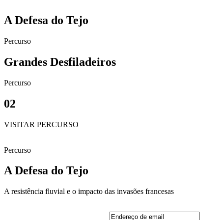
A Defesa do Tejo
Percurso
Grandes Desfiladeiros
Percurso
02
VISITAR PERCURSO
Fique a par das 
Percurso
A Defesa do Tejo
Siga a RHLT nas Redes Sociais e su
A resistência fluvial e o impacto das invasões francesas