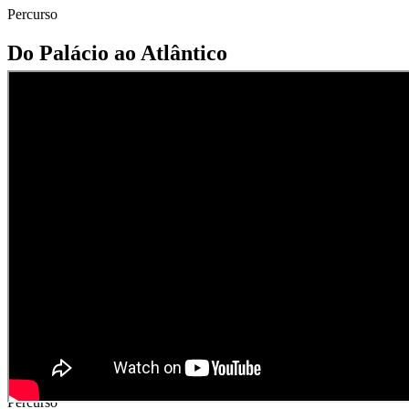
Percurso
Do Palácio ao Atlântico
Percurso
05
VISITAR PERCURSO
Percurso
Do Palácio ao Atlântico
A perseguição às tropas francesas em Mafra
Wellington
Percurso