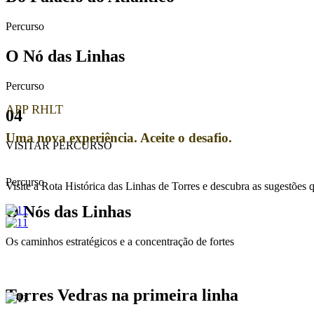
Percurso
O Nó das Linhas
Percurso
APP RHLT
04
Uma nova experiência. Aceite o desafio.
VISITAR PERCURSO
Percurso
Visite a Rota Histórica das Linhas de Torres e descubra as sugestões 
O Nós das Linhas
Os caminhos estratégicos e a concentração de fortes
Torres Vedras na primeira linha